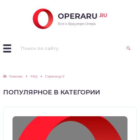
OPERARU
.RU
ra для Windows
Все о браузере Опера
ra для Mac OS
ra для Linux
рые версии Opera
Главная
FAQ
Страница 2
ПОПУЛЯРНОЕ В КАТЕГОРИИ