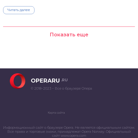
Читать далее
Показать еще
OPERARU
.RU
© 2018–2023 – Все о браузере Опера
Карта сайта
Информационный сайт о браузере Opera. Не является официальным сайтом.
Все права и торговые знаки, принадлежат Opera Norway. Официальный
сайт www.opera.com