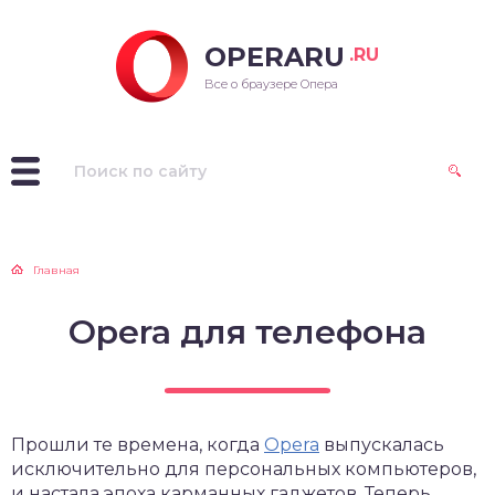
OPERARU
.RU
ra для Windows
Все о браузере Опера
ra для Mac OS
ra для Linux
рые версии Opera
Главная
Opera для телефона
Прошли те времена, когда
Opera
выпускалась
исключительно для персональных компьютеров,
и настала эпоха карманных гаджетов. Теперь