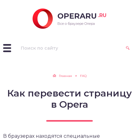
OPERARU
.RU
ra для Windows
Все о браузере Опера
ra для Mac OS
ra для Linux
рые версии Opera
Главная
FAQ
Как перевести страницу
в Opera
В браузерах находятся специальные