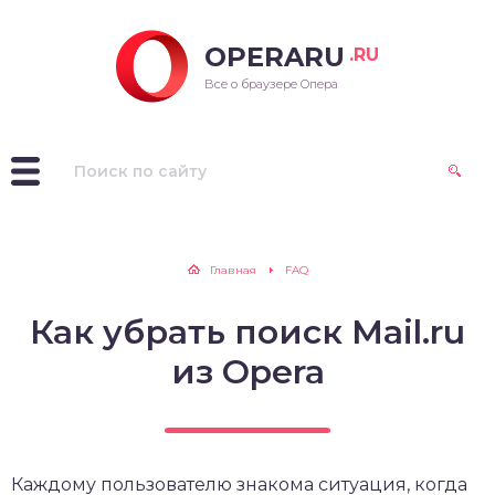
OPERARU
.RU
ra для Windows
Все о браузере Опера
ra для Mac OS
ra для Linux
рые версии Opera
Главная
FAQ
Как убрать поиск Mail.ru
из Opera
Каждому пользователю знакома ситуация, когда