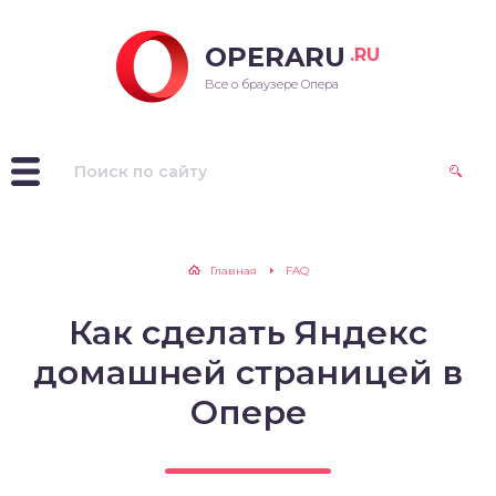
OPERARU
.RU
ra для Windows
Все о браузере Опера
ra для Mac OS
ra для Linux
рые версии Opera
Главная
FAQ
Как сделать Яндекс
домашней страницей в
Опере