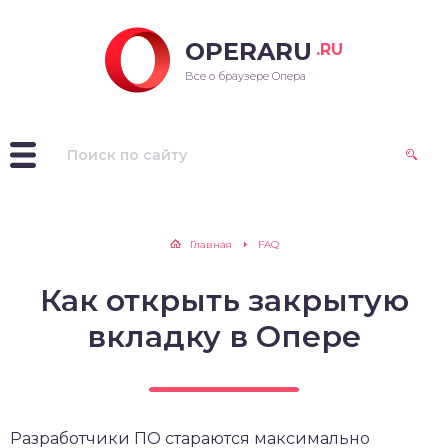
OPERARU
.RU
ra для Windows
Все о браузере Опера
ra для Mac OS
ra для Linux
рые версии Opera
Главная
FAQ
Как открыть закрытую
вкладку в Опере
Разработчики ПО стараются максимально