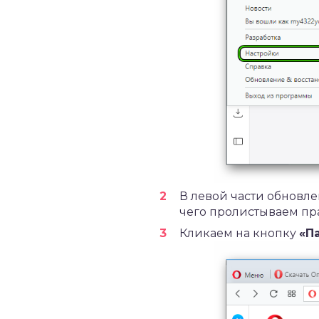
В левой части обновл
чего пролистываем пр
Кликаем на кнопку
«П