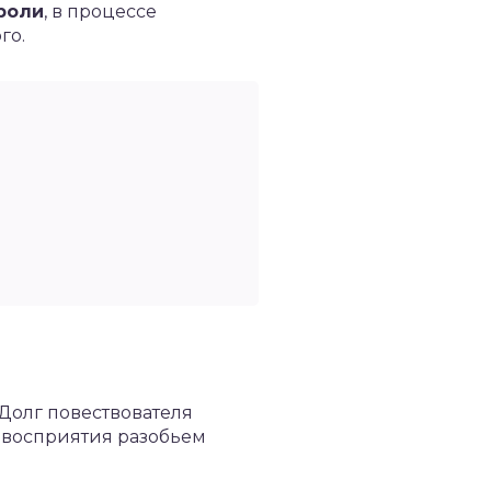
роли
, в процессе
го.
 Долг повествователя
а восприятия разобьем