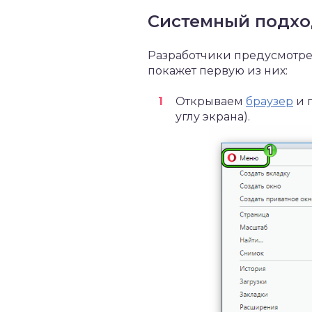
Системный подх
Разработчики предусмотре
покажет первую из них:
Открываем
браузер
и 
углу экрана).