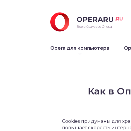
OPERARU
.RU
ra для Windows
Все о браузере Опера
ra для Mac OS
Opera для компьютера
Op
ra для Linux
рые версии Opera
Как в О
Cookies придуманы для хра
повышает скорость интерн