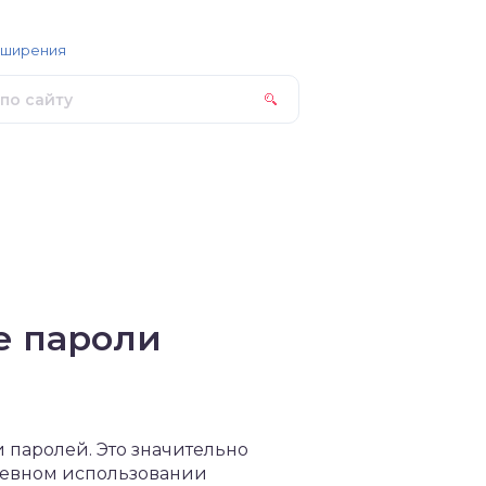
сширения
е пароли
 паролей. Это значительно
дневном использовании