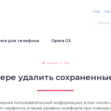
FAQ
Ра
era для телефона
Opera GX
Главная
FAQ
пере удалить сохраненны
нения пользовательской информации, в том числе и
ет-серфинга, а также уровень комфорта при повсе