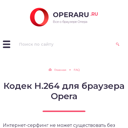
OPERARU
.RU
ra для Windows
Все о браузере Опера
ra для Mac OS
ra для Linux
рые версии Opera
Главная
FAQ
Кодек H.264 для браузера
Opera
Интернет-серфинг не может существовать без