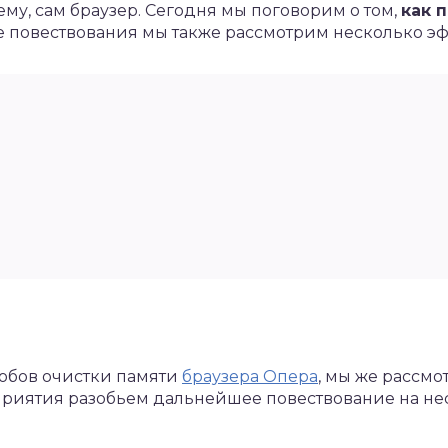
ему, сам браузер. Сегодня мы поговорим о том,
как 
се повествования мы также рассмотрим несколько э
собов очистки памяти
браузера Опера
, мы же рассм
приятия разобьем дальнейшее повествование на не