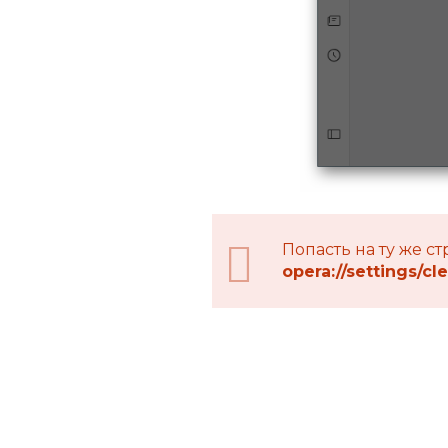
Попасть на ту же с
opera://settings/c