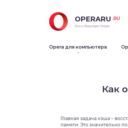
OPERARU
.RU
ra для Windows
Все о браузере Опера
ra для Mac OS
Opera для компьютера
Op
ra для Linux
рые версии Opera
Как 
Главная задача кэша – вос
памяти. Это значительно 