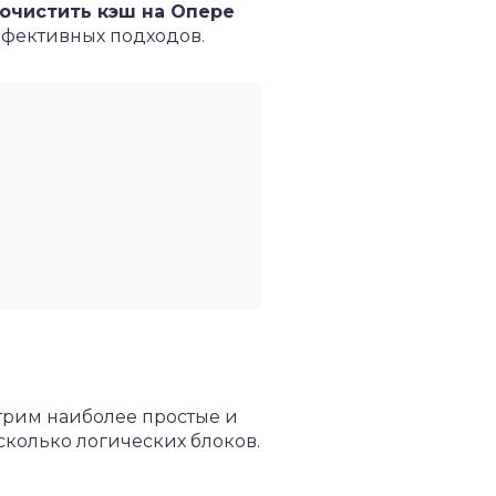
почистить кэш на Опере
ффективных подходов.
отрим наиболее простые и
сколько логических блоков.