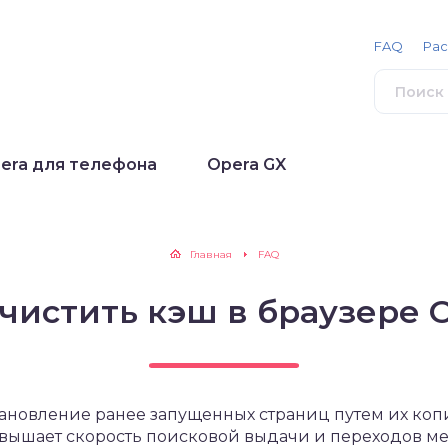
FAQ
Ра
era для телефона
Opera GX
Главная
FAQ
очистить кэш в браузере 
становление ранее запущенных страниц путем их ко
повышает скорость поисковой выдачи и переходов м