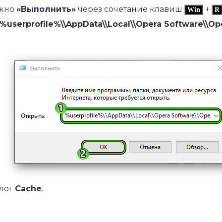
окно
«Выполнить»
через сочетание клавиш
+
Win
R
%userprofile%\\AppData\\Local\\Opera Software\\Op
алог
Cache
.