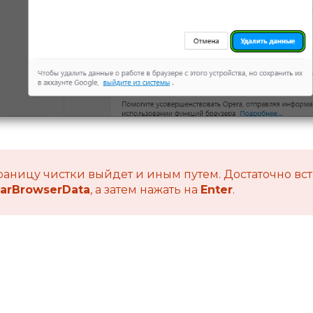
траницу чистки выйдет и иным путем. Достаточно вс
learBrowserData
, а затем нажать на
Enter
.