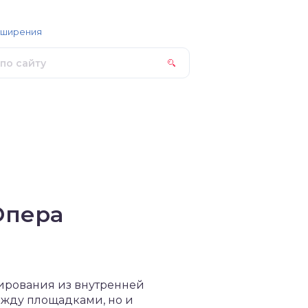
сширения
Опера
пирования из внутренней
ежду площадками, но и