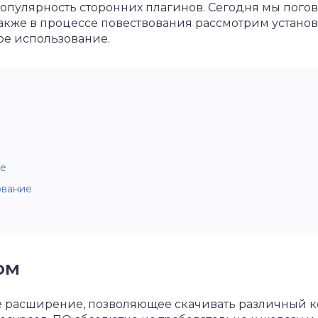
опулярность сторонних плагинов. Сегодня мы погово
 также в процессе повествования рассмотрим устано
ое использование.
ие
ование
ом
 расширение, позволяющее скачивать различный ко