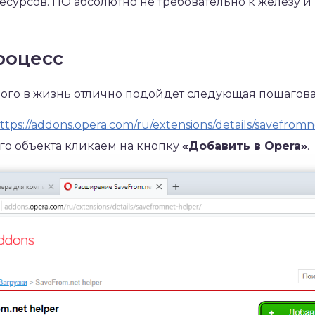
есурсов. ПО абсолютно не требовательно к железу и 
роцесс
ого в жизнь отлично подойдет следующая пошагова
ttps://addons.opera.com/ru/extensions/details/savefromn
о объекта кликаем на кнопку
«Добавить в Opera»
.