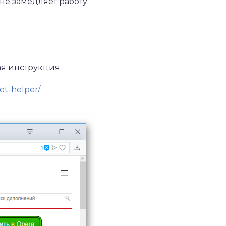
не замедляет работу
я инструкция:
et-helper/
.