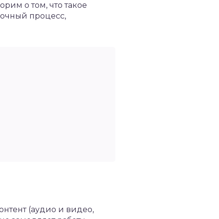
рим о том, что такое
вочный процесс,
нтент (аудио и видео,