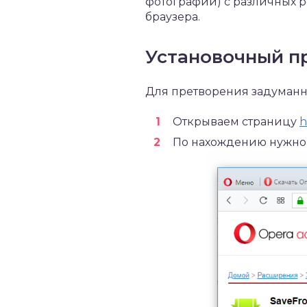
фотографии) с различных р
браузера.
Установочный п
Для претворения задуманн
Открываем страницу
h
По нахождению нужног