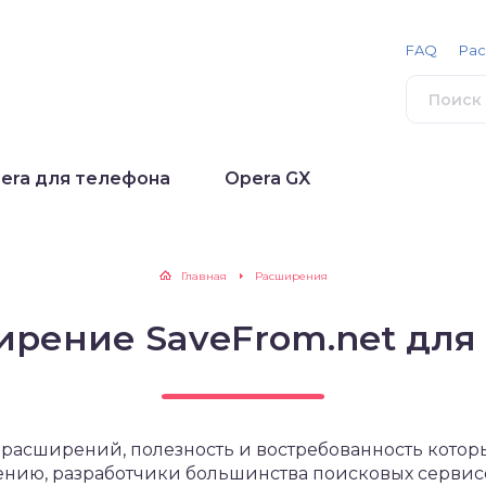
FAQ
Ра
era для телефона
Opera GX
Главная
Расширения
рение SaveFrom.net для
 расширений, полезность и востребованность кото
лению, разработчики большинства поисковых серви