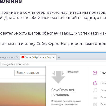
авление
ирение на компьютер, важно научиться им пользова
й. Для этого не обойтись без точечной наладки, о н
овательность шагов, обеспечивающих успех задуман
ликаем на иконку Сейф Фром Нет, перед нами откры