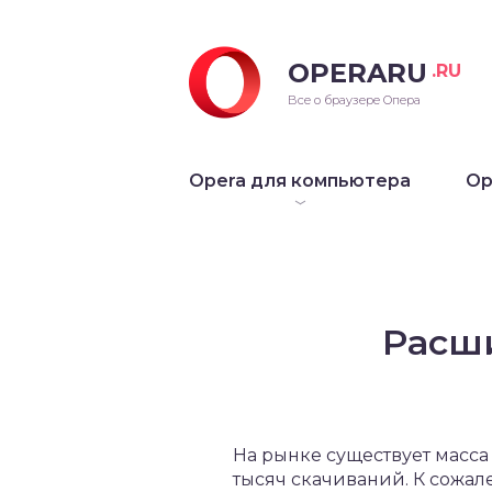
OPERARU
.RU
ra для Windows
Все о браузере Опера
ra для Mac OS
Opera для компьютера
Op
ra для Linux
рые версии Opera
Расши
На рынке существует масса
тысяч скачиваний. К сожа