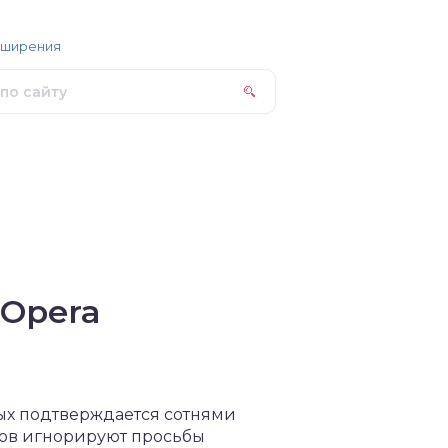
сширения
 Opera
рых подтверждается сотнями
сов игнорируют просьбы