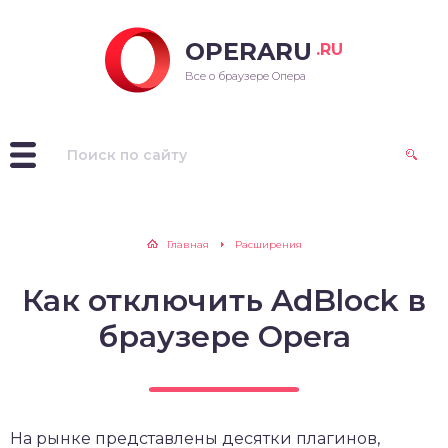
OPERARU
.RU
ra для Windows
Все о браузере Опера
ra для Mac OS
ra для Linux
рые версии Opera
Главная
Расширения
Как отключить AdBlock в
браузере Opera
На рынке представлены десятки плагинов,