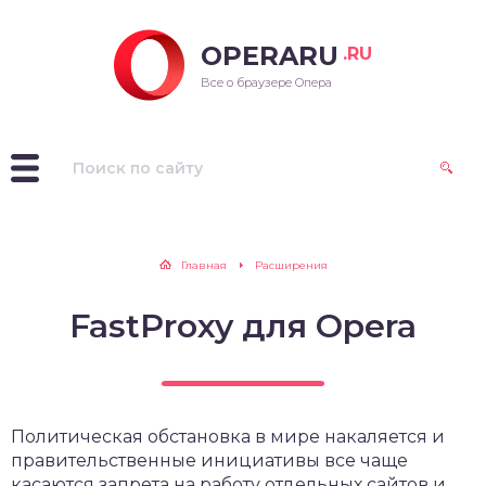
OPERARU
.RU
ra для Windows
Все о браузере Опера
ra для Mac OS
ra для Linux
рые версии Opera
Главная
Расширения
FastProxy для Opera
Политическая обстановка в мире накаляется и
правительственные инициативы все чаще
касаются запрета на работу отдельных сайтов и