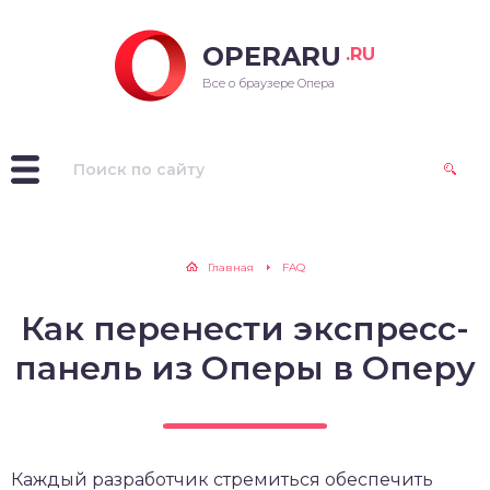
OPERARU
.RU
ra для Windows
Все о браузере Опера
ra для Mac OS
ra для Linux
рые версии Opera
Главная
FAQ
Как перенести экспресс-
панель из Оперы в Оперу
Каждый разработчик стремиться обеспечить