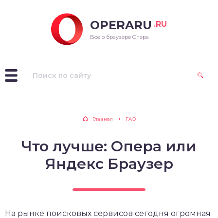
OPERARU
.RU
ra для Windows
Все о браузере Опера
ra для Mac OS
ra для Linux
рые версии Opera
Главная
FAQ
Что лучше: Опера или
Яндекс Браузер
На рынке поисковых сервисов сегодня огромная