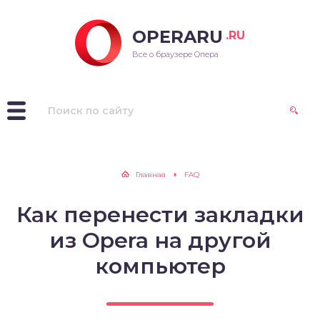
OPERARU
.RU
ra для Windows
Все о браузере Опера
ra для Mac OS
ra для Linux
рые версии Opera
Главная
FAQ
Как перенести закладки
из Opera на другой
компьютер