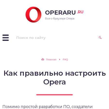
OPERARU
.RU
ra для Windows
Все о браузере Опера
ra для Mac OS
ra для Linux
рые версии Opera
Главная
FAQ
Как правильно настроить
Opera
Помимо простой разработки ПО, создатели