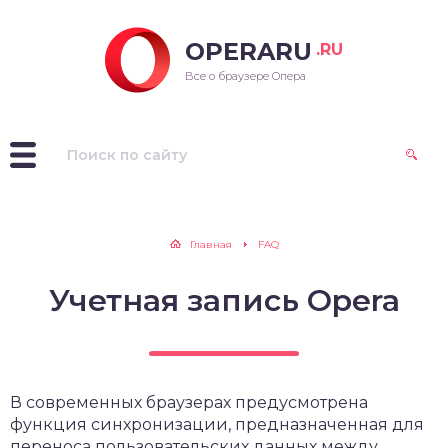
OPERARU
.RU
ra для Windows
Все о браузере Опера
ra для Mac OS
ra для Linux
рые версии Opera
Главная
FAQ
Учетная запись Opera
В современных браузерах предусмотрена
функция синхронизации, предназначенная для
переноса пользовательских данных между