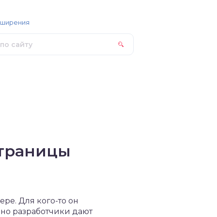
сширения
страницы
ре. Для кого-то он
чно разработчики дают