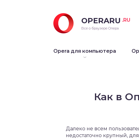
OPERARU
.RU
ra для Windows
Все о браузере Опера
ra для Mac OS
Opera для компьютера
Op
ra для Linux
рые версии Opera
Как в О
Далеко не всем пользовате
недостаточно крупный, для