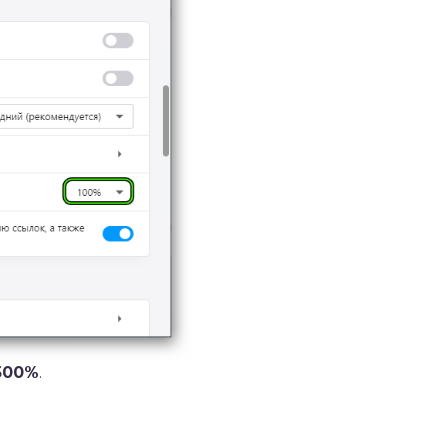
500%
.