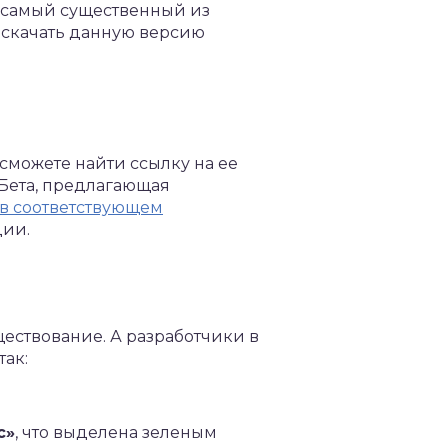
, самый существенный из
е скачать данную версию
 сможете найти ссылку на ее
Бета, предлагающая
в соответствующем
ции.
ществование. А разработчики в
так:
с»
, что выделена зеленым