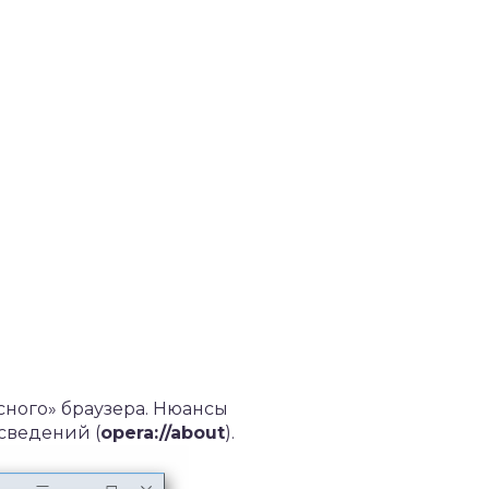
сного» браузера. Нюансы
 сведений (
opera
://
about
).