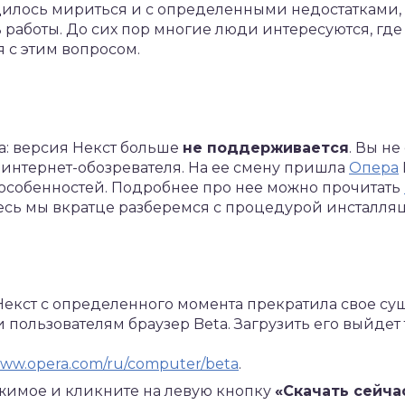
одилось мириться и с определенными недостатками
 работы. До сих пор многие люди интересуются, гд
 с этим вопросом.
а: версия Некст больше
не поддерживается
. Вы не
 интернет-обозревателя. На ее смену пришла
Опера
особенностей. Подробнее про нее можно прочитать
десь мы вкратце разберемся с процедурой инсталля
Некст с определенного момента прекратила свое су
пользователям браузер Beta. Загрузить его выйдет 
/www.opera.com/ru/computer/beta
.
ржимое и кликните на левую кнопку
«Скачать сейча