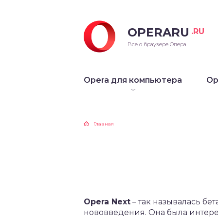
OPERARU
.RU
ra для Windows
Все о браузере Опера
ra для Mac OS
Opera для компьютера
Op
ra для Linux
рые версии Opera
Главная
Opera
Next
– так называлась бе
нововведения. Она была интере