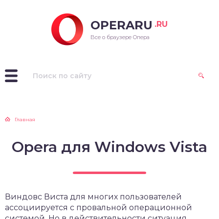
OPERARU
.RU
ra для Windows
Все о браузере Опера
ra для Mac OS
ra для Linux
рые версии Opera
Главная
Opera для Windows Vista
Виндовс Виста для многих пользователей
ассоциируется с провальной операционной
системой. Но в действительности ситуация