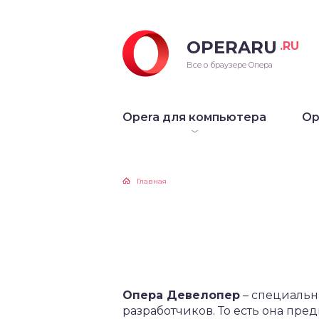
OPERARU
.RU
ra для Windows
Все о браузере Опера
ra для Mac OS
Opera для компьютера
Op
ra для Linux
рые версии Opera
Главная
Опера Девелопер
– специальн
разработчиков. То есть она пре