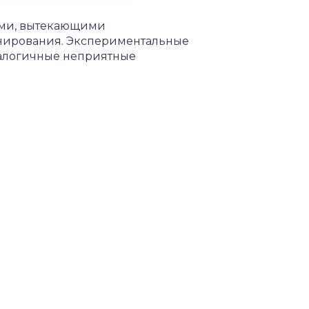
тями, вытекающими
онирования. Экспериментальные
налогичные неприятные