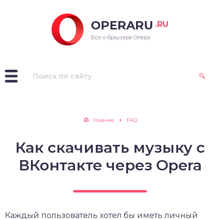
OPERARU
.RU
ra для Windows
Все о браузере Опера
ra для Mac OS
ra для Linux
рые версии Opera
Главная
FAQ
Как скачивать музыку с
ВКонтакте через Opera
Каждый пользователь хотел бы иметь личный